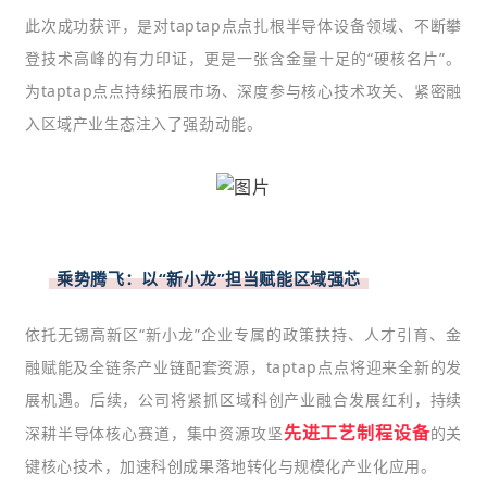
此次成功获评，是对taptap点点扎根半导体设备领域、不断攀
登技术高峰的有力印证，更是一张含金量十足的“硬核名片”。
为taptap点点持续拓展市场、深度参与核心技术攻关、紧密融
入区域产业生态注入了强劲动能。
乘势腾飞：以“新小龙”担当赋能区域强芯
依托无锡高新区“新小龙”企业专属的政策扶持、人才引育、金
融赋能及全链条产业链配套资源，taptap点点将迎来全新的发
展机遇。后续，公司将紧抓区域科创产业融合发展红利，持续
先进工艺制程设备
深耕半导体核心赛道，集中资源攻坚
的关
键核心技术，加速科创成果落地转化与规模化产业化应用。