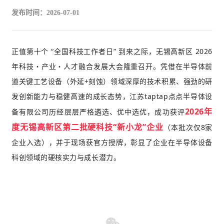
发布时间：2026-07-01
正值第十个 “全国科技工作者日” 到来之际，无锡高新区 2026
年科技・产业・人才融合发展大会隆重召开。凭借在半导体前
道关键工艺设备（外延+刻蚀）领域深厚的技术积累、强劲的研
发创新能力与稳健高速的成长态势，江苏taptap点点半导体设
2026年
备有限公司历经层层严格遴选、优中选优，成功获评
度无锡高新区第二批硬科技“新小龙”企业
（本批次仅8家
企业入选），并于现场获官方授牌，彰显了企业在半导体设备
科创领域的硬核实力与成长潜力。