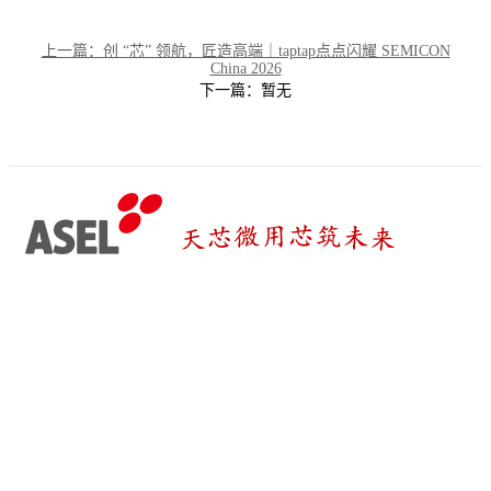
上一篇：创 “芯” 领航，匠造高端｜taptap点点闪耀 SEMICON
China 2026
下一篇：暂无
在线留言
如有需求请留下您的联系方式，我们将于24小时之内与您联系