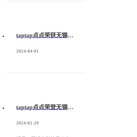
taptap点点荣获无锡新区科技创新贡献奖
2024-04-01
taptap点点荣登无锡市准独角兽企业名单
2024-02-29